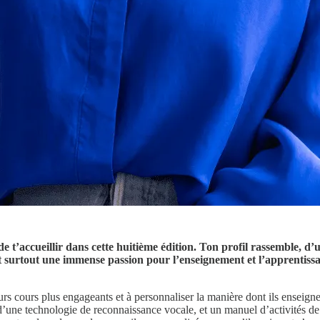
de t’accueillir dans cette huitième édition. Ton profil rassemble, d
 surtout une immense passion pour l’enseignement et l’apprentissa
s cours plus engageants et à personnaliser la manière dont ils enseignen
 d’une technologie de reconnaissance vocale, et un manuel d’activités de