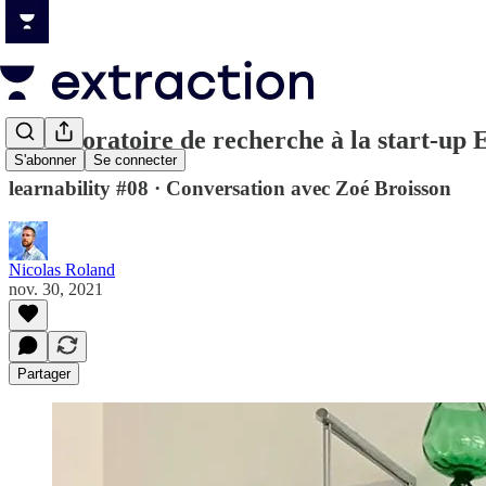
Du laboratoire de recherche à la start-up
S'abonner
Se connecter
learnability #08 · Conversation avec Zoé Broisson
Nicolas Roland
nov. 30, 2021
Partager