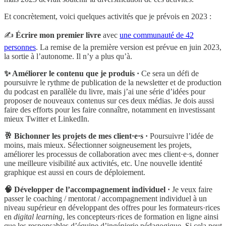
Et concrètement, voici quelques activités que je prévois en 2023 :
✍️
Écrire mon premier livre
avec
une communauté de 42
personnes
. La remise de la première version est prévue en juin 2023,
la sortie à l’autonome. Il n’y a plus qu’à.
✨ Améliorer le contenu que je produis ·
Ce sera un défi de
poursuivre le rythme de publication de la newsletter et de production
du podcast en parallèle du livre, mais j’ai une série d’idées pour
proposer de nouveaux contenus sur ces deux médias. Je dois aussi
faire des efforts pour les faire connaître, notamment en investissant
mieux Twitter et LinkedIn.
🥂 Bichonner les projets de mes client·e·s
·
Poursuivre l’idée de
moins, mais mieux. Sélectionner soigneusement les projets,
améliorer les processus de collaboration avec mes client·e·s, donner
une meilleure visibilité aux activités, etc. Une nouvelle identité
graphique est aussi en cours de déploiement.
🧠 Développer de l’accompagnement individuel ·
Je veux faire
passer le coaching / mentorat / accompagnement individuel à un
niveau supérieur en développant des offres pour les formateurs·rices
en
digital learning
, les concepteurs·rices de formation en ligne ainsi
que les responsables d’équipe d’ingénierie pédagogique. Si cela peut