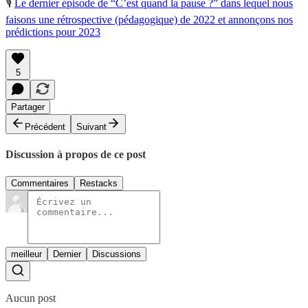
🎙️
Le dernier épisode de “C’est quand la pause ?” dans lequel nous
faisons une rétrospective (pédagogique) de 2022 et annonçons nos
prédictions pour 2023
5
Partager
Précédent
Suivant
Discussion à propos de ce post
Commentaires
Restacks
meilleur
Dernier
Discussions
Aucun post