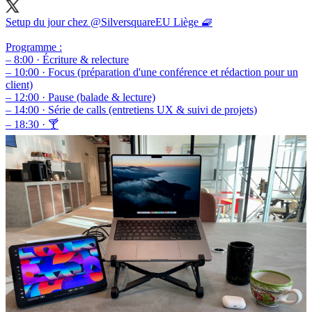
Setup du jour chez
@SilversquareEU
Liège 🧇
Programme :
– 8:00 · Écriture & relecture
– 10:00 · Focus (préparation d'une conférence et rédaction pour un
client)
– 12:00 · Pause (balade & lecture)
– 14:00 · Série de calls (entretiens UX & suivi de projets)
– 18:30 · 🍸