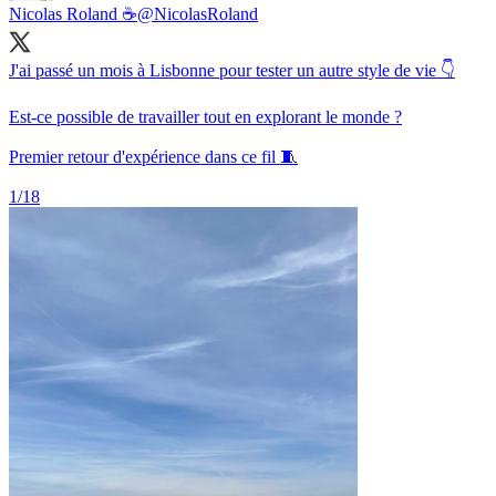
Nicolas Roland ☕️
@NicolasRoland
J'ai passé un mois à Lisbonne pour tester un autre style de vie 👇
Est-ce possible de travailler tout en explorant le monde ?
Premier retour d'expérience dans ce fil 🧵
1/18