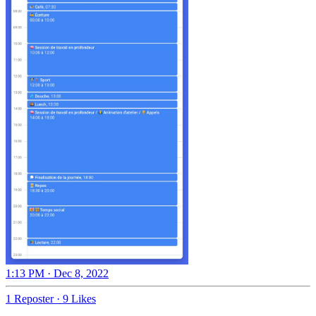
1:13 PM · Dec 8, 2022
1 Reposter
·
9 Likes