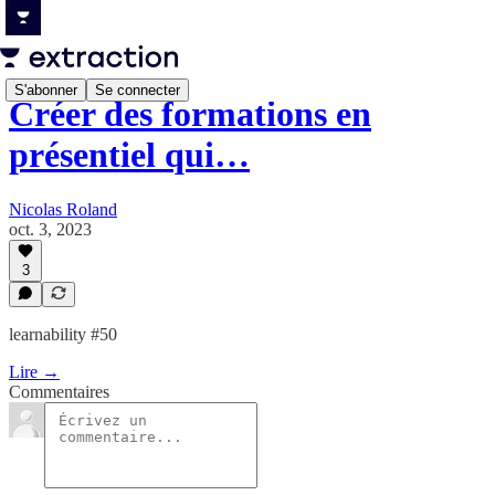
S'abonner
Se connecter
Créer des formations en
présentiel qui…
Nicolas Roland
oct. 3, 2023
3
learnability #50
Lire →
Commentaires