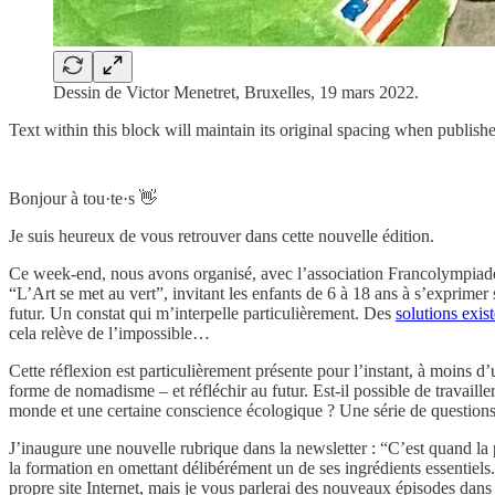
Dessin de Victor Menetret, Bruxelles, 19 mars 2022.
Text within this block will maintain its original spacing when publish
Bonjour à tou·te·s 👋
Je suis heureux de vous retrouver dans cette nouvelle édition.
Ce week-end, nous avons organisé, avec l’association Francolympia
“L’Art se met au vert”, invitant les enfants de 6 à 18 ans à s’exprime
futur. Un constat qui m’interpelle particulièrement. Des
solutions exist
cela relève de l’impossible…
Cette réflexion est particulièrement présente pour l’instant, à moins 
forme de nomadisme – et réfléchir au futur. Est-il possible de travaill
monde et une certaine conscience écologique ? Une série de questions e
J’inaugure une nouvelle rubrique dans la newsletter : “C’est quand la 
la formation en omettant délibérément un de ses ingrédients essentie
propre site Internet, mais je vous parlerai des nouveaux épisodes dan