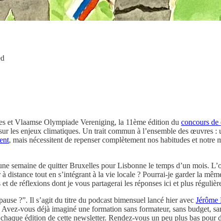
ed
des et Vlaamse Olympiade Vereniging, la 11ème édition du
concours de 
r sur les enjeux climatiques. Un trait commun à l’ensemble des œuvres : 
ent
, mais nécessitent de repenser complètement nos habitudes et notre 
d’une semaine de quitter Bruxelles pour Lisbonne le temps d’un mois. L’o
er à distance tout en s’intégrant à la vie locale ? Pourrai-je garder la 
t de réflexions dont je vous partagerai les réponses ici et plus réguliè
pause ?”. Il s’agit du titre du podcast bimensuel lancé hier avec
Jérôme
ls. Avez-vous déjà imaginé une formation sans formateur, sans budget, s
s chaque édition de cette newsletter. Rendez-vous un peu plus bas pour 