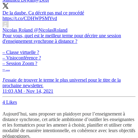
De la daube. Ça décrit pas mal ce procédé
https://t.co/CDHWPSMYvd
Nicolas Roland
@NicolasRoland
Pour vous, quel est le meilleur terme pour décrire une session
d'enseignement synchrone à distance ?
– Classe virtuelle ?
– Visioconférence ?
– Session Zoom ?
– ...
J'essaie de trouver le terme le plus universel pour le titre de la
prochaine newsletter.
11:03 AM · Nov 14, 2021
4 Likes
Aujourd’hui, sans proposer un plaidoyer pour l’enseignement à
distance synchrone, cet article ambitionne d’outiller les enseignantes
et les formatrices pour les amener à choisir, planifier et utiliser cette
modalité de manière intentionnelle, en cohérence avec leurs objectifs
pédagogiques.